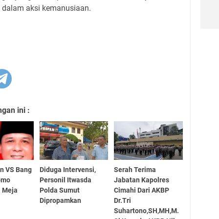
a dalam aksi kemanusiaan.
an ini :
in VS Bang
Diduga Intervensi,
Serah Terima
omo
Personil Itwasda
Jabatan Kapolres
i Meja
Polda Sumut
Cimahi Dari AKBP
Dipropamkan
Dr.Tri
Suhartono,SH,MH,M.