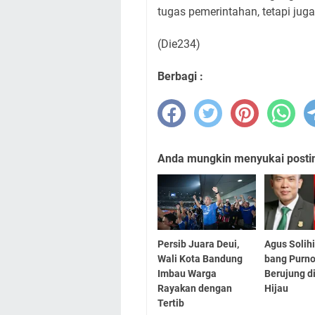
tugas pemerintahan, tetapi jug
(Die234)
Berbagi :
Anda mungkin menyukai posting
Persib Juara Deui,
Agus Solih
Wali Kota Bandung
bang Purn
Imbau Warga
Berujung d
Rayakan dengan
Hijau
Tertib