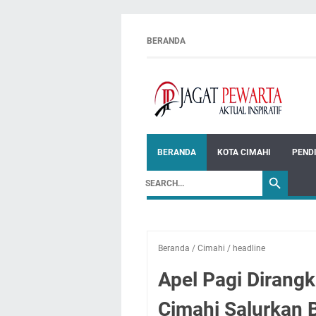
BERANDA
BERANDA
KOTA CIMAHI
PEND
Beranda
/
Cimahi
/
headline
Apel Pagi Dirang
Cimahi Salurkan 