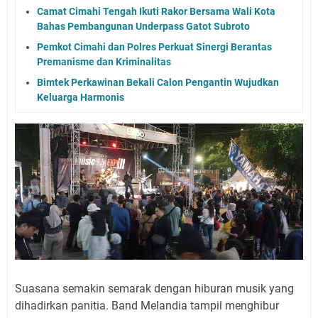
Camat Cimahi Tengah Ikuti Rakor Bersama Wali Kota
Bahas Pembangunan Underpass Gatot Subroto
Pemkot Cimahi dan Polres Perkuat Sinergi Berantas
Premanisme dan Kriminalitas
Bimtek Perkawinan Bekali Calon Pengantin Wujudkan
Keluarga Harmonis
Suasana semakin semarak dengan hiburan musik yang
dihadirkan panitia. Band Melandia tampil menghibur