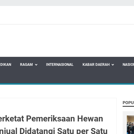
IDIKAN
RAGAM
INTERNASIONAL
KABAR DAERAH
NASIO
POPU
erketat Pemeriksaan Hewan
jual Didatangi Satu per Satu