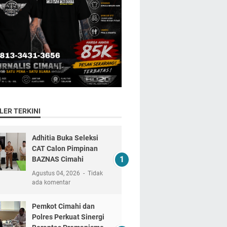
LER TERKINI
Adhitia Buka Seleksi
CAT Calon Pimpinan
BAZNAS Cimahi
Agustus 04, 2026
Tidak
ada komentar
Pemkot Cimahi dan
Polres Perkuat Sinergi