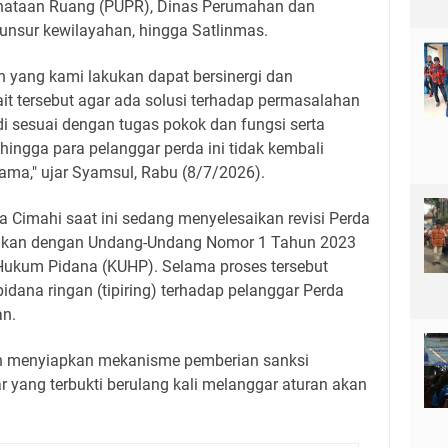
nataan Ruang (PUPR), Dinas Perumahan dan
nsur kewilayahan, hingga Satlinmas.
an yang kami lakukan dapat bersinergi dan
it tersebut agar ada solusi terhadap permasalahan
i sesuai dengan tugas pokok dan fungsi serta
ngga para pelanggar perda ini tidak kembali
ma," ujar Syamsul, Rabu (8/7/2026).
a Cimahi saat ini sedang menyelesaikan revisi Perda
aikan dengan Undang-Undang Nomor 1 Tahun 2023
Hukum Pidana (KUHP). Selama proses tersebut
idana ringan (tipiring) terhadap pelanggar Perda
an.
lah menyiapkan mekanisme pemberian sanksi
r yang terbukti berulang kali melanggar aturan akan