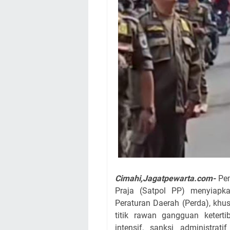
Cimahi,Jagatpewarta.com-
Pe
Praja (Satpol PP) menyiapk
Peraturan Daerah (Perda), khu
titik rawan gangguan ketert
intensif, sanksi administra