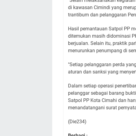
"Selain melaksanakan kegiata
di kawasan Cimindi yang merup
trantibum dan pelanggaran Perd
Hasil pemantauan Satpol PP me
ditemukan masih didominasi P
berjualan. Selain itu, praktik p
menurunkan penumpang di semb
"Setiap pelanggaran perda yang
aturan dan sanksi yang menyert
Dalam setiap operasi penertiba
pelanggar sebagai barang bukti
Satpol PP Kota Cimahi dan hany
menandatangani surat pernyata
(Die234)
Berbagi :